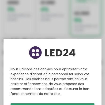
OFFRE
€500
€1.000
3%
4%
À PARTIR DE
€2.000
de réduction sur
de réduction sur
5%
le total
le total
de réduction sur
le total
Produits liés à cet article
Évaluations
2
review(s)
Nous utilisons des cookies pour optimiser votre
100%
expérience d'achat et la personnaliser selon vos
0%
besoins. Ces cookies nous permettent de vous
0%
assister efficacement, de vous proposer des
0%
recommandations adaptées et d'assurer le bon
0%
fonctionnement de notre site.
Jeroen