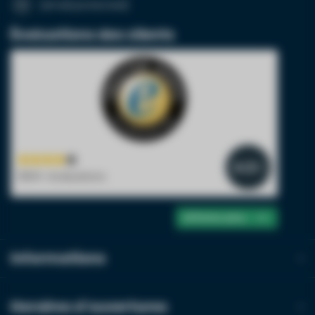
[email protected]
Évaluations des clients
Nom de l'entreprise
Numéro de TVA
4.2
/5
1900+ évaluations
Produit*
Quantité*
Afficher plus
Commentaires
Informations
Horaires d'ouvertures