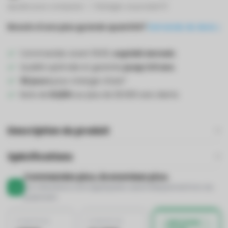
Ajouter pour comparer
Partager ce produit
Besoin d'une plus grande quantité?
Demande de devis
Commandez avant 19:00,
expédié demain
.
Qualité optimale et garantie
jusqu'à 5 ans
.
30 jours
pour changer d'avis*
Note de
8,5/10
sur plus de 25.000 avis clients
Description du produit
Spécifications
Commandez plus, économisez plus.
Les réductions sont appliquées automatiquement lors du
paiement
À PARTIR DE
À PARTIR DE
MEILLEURE