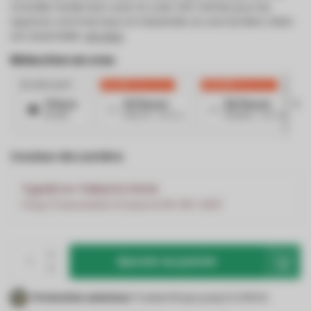
s’installe facilement avec le culot G13. Parfait pour les
espaces commerciaux et industriels où une lumière claire
est essentielle.
Lire plus
.
Réduction en vrac
No discount
€4,25
Réduction
€16,99
Réduction
1 Piece
10 Pieces
30 Pieces
€14,16
€13,73
/ Article
€13,59
/ Article
Couleur de Lumière
TypeError: Failed to fetch
https://www.led24.fr/search/t8-150-200/
Ajouter au panier
Protection acheteur
Trusted Shops jusqu'à 2 500 €.