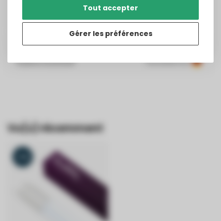
Tout accepter
Publié le
7/28/2026
Translated from
Gérer les préférences
Frank Höhne
Publié le
10/21/2025
Translated from
Vu(s) récemment
-6%