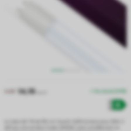
14,16
14,99
En stock (378)
Prix HT
Le tube LED T8 de 150 cm fournit 4200 lumens pour 20W. Il
diffuse une lumière froide (6000K) sans scintillement et