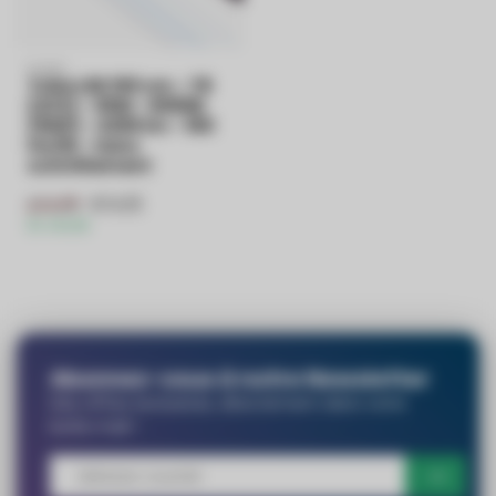
PURPL
Tube LED 150 cm - T8
(G13) - 20W - 6000K
(860) - 4200 lm - 160
lm/W - Sans
scintillement
€14,16
€14,99
En stock
Abonnez-vous à notre Newsletter
Des offres exclusives, directement dans votre
boîte mail !