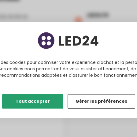
LED24.FR
)20 26 100 03
 42 11 679
l protected]
s des cookies pour optimiser votre expérience d'achat et la perso
Ces cookies nous permettent de vous assister efficacement, de
 recommandations adaptées et d'assurer le bon fonctionnemen
Tout accepter
Gérer les préférences