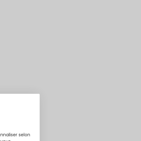
nnaliser selon