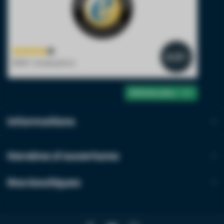
4.2
/5
1900+ évaluations
Afficher plus
Informations
Horaires d'ouvertures
Nos boutiques