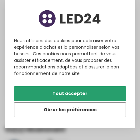
0%
Ralf Weyer
Publié le
12/1/2025
Translated from
Nous utilisons des cookies pour optimiser votre
expérience d'achat et la personnaliser selon vos
Pieter Verhaegen
besoins. Ces cookies nous permettent de vous
Publié le
3/24/2025
Translated from
assister efficacement, de vous proposer des
recommandations adaptées et d'assurer le bon
fonctionnement de notre site.
Philipp Saladin
Publié le
1/3/2025
Translated from
Tout accepter
Gérer les préférences
Vu(s) récemment