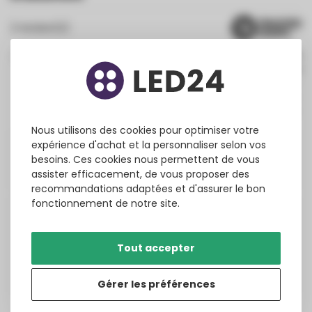
2
review(s)
50%
50%
0%
0%
0%
Nous utilisons des cookies pour optimiser votre
expérience d'achat et la personnaliser selon vos
Christian Speth
besoins. Ces cookies nous permettent de vous
Publié le
3/30/2026
Translated from
assister efficacement, de vous proposer des
recommandations adaptées et d'assurer le bon
fonctionnement de notre site.
Sébastien DEBOT
Bonne réception
Tout accepter
Bonne réception, connecteur parfait
Publié le
9/5/2025
Gérer les préférences