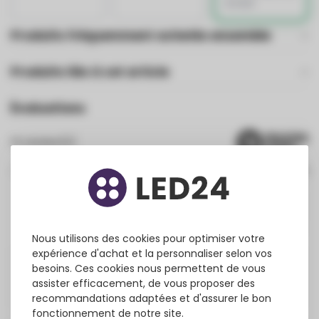
le total
Produits fréquemment achetés ensemble
Produits liés à cet article
Évaluations
14
review(s)
86%
7%
0%
0%
7%
Nous utilisons des cookies pour optimiser votre
expérience d'achat et la personnaliser selon vos
G. van Helden
besoins. Ces cookies nous permettent de vous
assister efficacement, de vous proposer des
Publié le
3/2/2026
Translated from
recommandations adaptées et d'assurer le bon
fonctionnement de notre site.