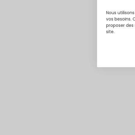
Nous utilison
vos besoins. 
proposer des
site.