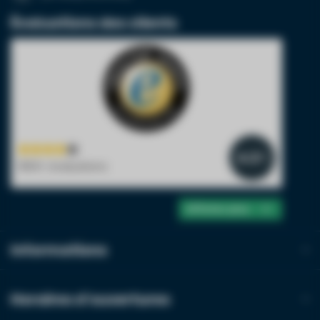
Évaluations des clients
4.2
/5
1900+ évaluations
Afficher plus
Informations
Horaires d'ouvertures