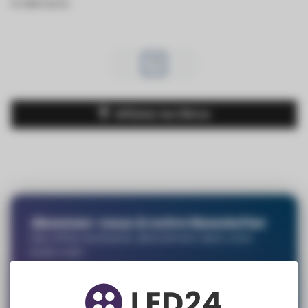
14 éléments
1
Afficher les filtres
Abonnez-vous à notre Newsletter
Des offres exclusives, directement dans votre
boîte mail !