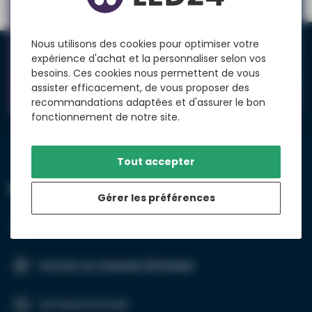
Vous avez des questions ?
Nous utilisons des cookies pour optimiser votre
Parlez à l'un de nos experts via le chat en direct.
expérience d'achat et la personnaliser selon vos
besoins. Ces cookies nous permettent de vous
Service à la clientèle
assister efficacement, de vous proposer des
recommandations adaptées et d'assurer le bon
fonctionnement de notre site.
Tout accepter
LED24.FR
Gérer les préférences
+31 (0)20 26 100 03
Envoyer un message WhatsApp
[email protected]