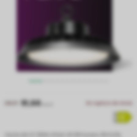
91,66
108,33
En rupture de stock
Prix HT
Cloche LED G7 300W offrant 45 000 lumens, 150 lm/W,