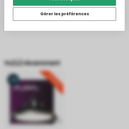
Josef Thallinger
Tout s'est bien passé
Gérer les préférences
Tout s'est bien passé
Publié le
7/16/2026
Translated from
Vu(s) récemment
TOP VENTE!
-15%