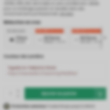
4000K, IP65, IK10, dimmable et sans scintillement. Idéale
pour un éclairage puissant et durable dans des
environnements professionnels.
Lire plus
.
Réduction en vrac
No discount
€54,99
Réduction
€183,32
Réduction
1 Piece
20 Pieces
50 Pieces
€91,66
€88,91
/ Article
€87,99
/ Article
Couleur de Lumière
TypeError: Failed to fetch
https://www.led24.fr/search/g7hb300w/
Ajouter au panier
Protection acheteur
Trusted Shops jusqu'à 2 500 €.