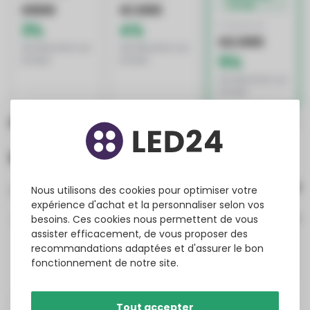
OFFRE
€500
€1.000
3%
4%
À PARTIR DE
€2.000
de réduction sur
de réduction sur
5%
le total
le total
de réduction sur
le total
Produits liés à cet article
Évaluations
Nous utilisons des cookies pour optimiser votre
1
review(s)
expérience d'achat et la personnaliser selon vos
besoins. Ces cookies nous permettent de vous
100%
assister efficacement, de vous proposer des
0%
0%
recommandations adaptées et d'assurer le bon
0%
fonctionnement de notre site.
0%
Tout accepter