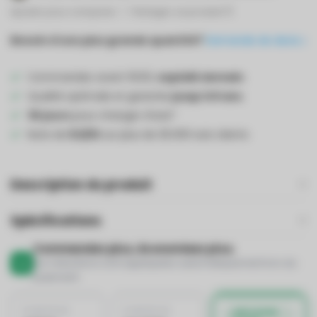
Ajouter pour comparer
Partager ce produit
Besoin d'une plus grande quantité?
Demande de devis
Commandez avant 19:00,
expédié demain
.
Qualité optimale et garantie
jusqu'à 5 ans
.
30 jours
pour changer d'avis*
Note de
8,5/10
sur plus de 25.000 avis clients
Description du produit
Spécifications
Commandez plus, économisez plus.
Les réductions sont appliquées automatiquement lors du
paiement
À PARTIR DE
À PARTIR DE
MEILLEURE