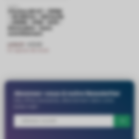
PURPL
Cloche LED G7 - 300W
- 45 000 lm - 150 lm/W
- 4000K - IP65 - IK10 -
Dimmable - Sans
scintillement
€91,66
€108,33
En rupture de stock
Abonnez-vous à notre Newsletter
Des offres exclusives, directement dans votre
boîte mail !